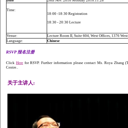
Date
28th Nov. 2016 Monday 2016.11.28
Time:
18:00 -18:30 Registration
18:30 - 20:30 Lecture
Venue:
Lecture Room II, Suite 604, West Offices, 1376 Wes
Language:
Chinese
RSVP 报名注册
Click
Here
for RSVP. Further information please contact Ms. Roya Zhang 
Centre.
.
关于主讲人: