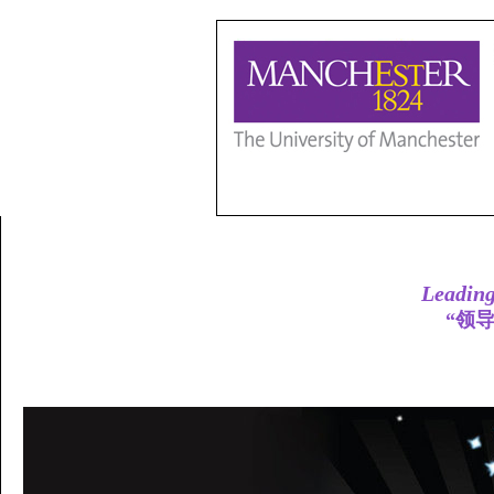
Leadin
“
领