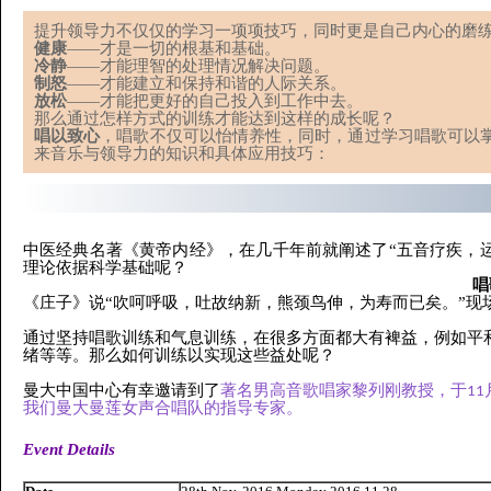
提升领导力不仅仅的学习一项项技巧，同时更是自己内心的磨
健康
——才是一切的根基和基础。
冷静
——才能理智的处理情况解决问题。
制怒
——才能建立和保持和谐的人际关系。
放松
——才能把更好的自己投入到工作中去。
那么通过怎样方式的训练才能达到这样的成长呢？
唱以致心
，唱歌不仅可以怡情养性，同时，通过学习唱歌可以
来音乐与领导力的知识和具体应用技巧：
中医经典名著《黄帝内经》，在几千年前就阐述了“五音疗疾，
理论依据科学基础呢？
唱
《庄子》说“吹呵呼吸，吐故纳新，熊颈鸟伸，为寿而已矣。”现
通过坚持唱歌训练和气息训练，在很多方面都大有裨益，例如平
绪等等。那么如何训练以实现这些益处呢？
曼大中国中心有幸邀请到了
著名男高音歌唱家黎列刚教授，于11
我们曼大曼莲女声合唱队的指导专家。
Event Details